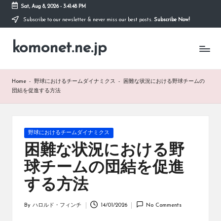
Sat, Aug 8, 2026
-
3:41:49 PM
Subscribe to our newsletter & never miss our best posts.
Subscribe Now!
Skip
to
komonet.ne.jp
content
Home
-
野球におけるチームダイナミクス
-
困難な状況における野球チームの
団結を促進する方法
Posted
野球におけるチームダイナミクス
in
困難な状況における野
球チームの団結を促進
する方法
By
ハロルド・フィンチ
14/01/2026
No Comments
Posted
by