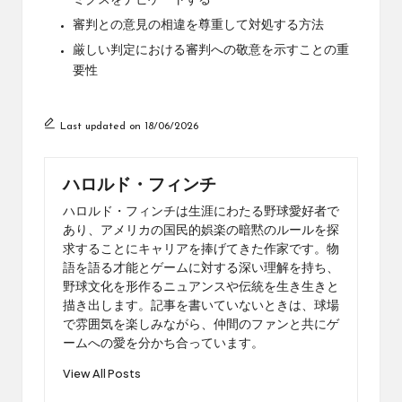
ミクスをナビゲートする
審判との意見の相違を尊重して対処する方法
厳しい判定における審判への敬意を示すことの重
要性
Last updated on 18/06/2026
ハロルド・フィンチ
ハロルド・フィンチは生涯にわたる野球愛好者で
あり、アメリカの国民的娯楽の暗黙のルールを探
求することにキャリアを捧げてきた作家です。物
語を語る才能とゲームに対する深い理解を持ち、
野球文化を形作るニュアンスや伝統を生き生きと
描き出します。記事を書いていないときは、球場
で雰囲気を楽しみながら、仲間のファンと共にゲ
ームへの愛を分かち合っています。
View All Posts