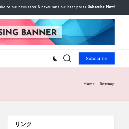
ibe to our newsletter & never miss our best posts.
Subscribe Now!
Subscribe
Home
-
Sitemap
リンク