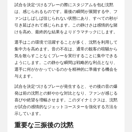
試合を決定づけるプレーの際にスタジアムを包む沈黙
は、感じられるものです。最後の瞬間が展開する中、フ
ァンはしばしば信じられない状態にあり、すべての秒が
引き延ばされて感じられます。この静けさは感情的な賭
けを高め、最終的な結果をよりドラマチックにします。
選手はこの環境で活躍することが多く、沈黙を利用して
集中力を高めます。音の不在は、通常の観客の喧騒から
気を散らすことなくプレーを実行することに集中できる
ようにします。この静かな瞬間は戦略的な利点となり、
選手に何がかかっているのかを精神的に準備する機会を
与えます。
試合を決定づけるプレーが発生すると、その後の音の爆
発は前の沈黙との鮮やかな対比となり、ファンが感じる
喜びや絶望を増幅させます。このダイナミクスは、沈黙
が試合の感情的なジェットコースターを強化する方法を
示しています。
重要な三振後の沈黙