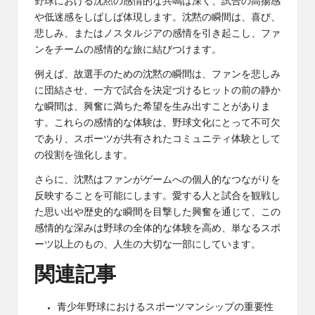
野球における沈黙の感情的な共鳴は深く、試合の高揚感
や低迷感をしばしば体現します。沈黙の瞬間は、喜び、
悲しみ、またはノスタルジアの感情を引き起こし、ファ
ンをチームの感情的な旅に結びつけます。
例えば、故選手のための沈黙の瞬間は、ファンを悲しみ
に団結させ、一方で試合を決定づけるヒットの前の静か
な瞬間は、興奮に満ちた希望を生み出すことがありま
す。これらの感情的な体験は、野球文化にとって不可欠
であり、スポーツが共有されたコミュニティ体験として
の役割を強化します。
さらに、沈黙はファンがゲームへの個人的なつながりを
反映することを可能にします。愛する人と試合を観戦し
た思い出や歴史的な瞬間を目撃した興奮を通じて、この
感情的な深みは野球の全体的な体験を高め、単なるスポ
ーツ以上のもの、人生の大切な一部にしています。
関連記事
青少年野球におけるスポーツマンシップの重要性