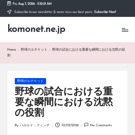
Fri, Aug 7, 2026
-
11:12:02 AM
Subscribe to our newsletter & never miss our best posts.
Subscribe Now!
Skip
to
komonet.ne.jp
content
Home
-
野球のエチケット
-
野球の試合における重要な瞬間における沈黙の役
割
Posted
野球のエチケット
in
野球の試合における重
要な瞬間における沈黙
の役割
By
ハロルド・フィンチ
10/02/2026
No Comments
Posted
by