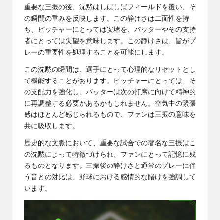
重要な三振の後、沈黙はしばしばフィールドを覆い、そ
の瞬間の重みを反映します。この静けさは二面性を持
ち、ピッチャーにとっては安堵を、バッターやその支持
者にとっては失望を意味します。この静けさは、皆がプ
レーの重要性を処理することを可能にします。
この沈黙の瞬間は、選手にとって心理的なリセットとし
て機能することがあります。ピッチャーにとっては、そ
の支配力を強化し、バッターは次の打席に向けて精神的
に再調整する必要があるかもしれません。空気中の緊張
感はほとんど感じられるもので、ファンは三振の意味を
共に吸収します。
歴史的な文脈において、重要な試合での著名な三振はこ
の沈黙によって特徴づけられ、ファンにとって記憶に残
るものとなります。三振後の静けさと通常のプレーに伴
う音との対比は、野球における感情的な賭けを強調して
います。