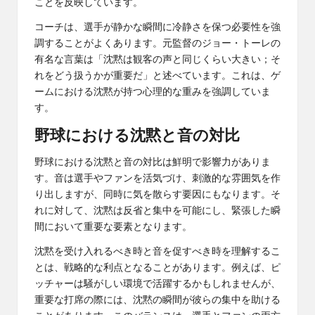
ことを反映しています。
コーチは、選手が静かな瞬間に冷静さを保つ必要性を強
調することがよくあります。元監督のジョー・トーレの
有名な言葉は「沈黙は観客の声と同じくらい大きい；そ
れをどう扱うかが重要だ」と述べています。これは、ゲ
ームにおける沈黙が持つ心理的な重みを強調していま
す。
野球における沈黙と音の対比
野球における沈黙と音の対比は鮮明で影響力がありま
す。音は選手やファンを活気づけ、刺激的な雰囲気を作
り出しますが、同時に気を散らす要因にもなります。そ
れに対して、沈黙は反省と集中を可能にし、緊張した瞬
間において重要な要素となります。
沈黙を受け入れるべき時と音を促すべき時を理解するこ
とは、戦略的な利点となることがあります。例えば、ピ
ッチャーは騒がしい環境で活躍するかもしれませんが、
重要な打席の際には、沈黙の瞬間が彼らの集中を助ける