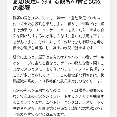
意思決定に対する観客の音と沈黙
の影響
観客の音と沈黙の対比は、試合中の意思決定プロセスに
おいて重要な役割を果たします。騒がしい環境では、選
手は効果的にコミュニケーションを取ったり、重要な合
図を聞いたりするのが難しくなり、急いだ決定を下すこ
とがあります。それに対して、沈黙はより明確な思考と
慎重な選択を可能にし、高圧の状況では重要です。
研究によると、選手は自分の考えやバットの音、ボール
がグローブに当たる音など、ゲームの微細な音を聞くこ
とができるときに、より良いパフォーマンスを発揮する
ことが多いとされています。この聴覚的な明瞭さは、状
況認識を高め、より戦略的な意思決定につながります。
沈黙の利点を活用するために、チームは選手が観客の音
なしで高圧の状況をシミュレートするシナリオを練習す
ることができます。このトレーニングは、アスリートが
冷静さを保ち、外部環境に関係なく適切な意思決定を行
う能力を育てるのに役立ちます。