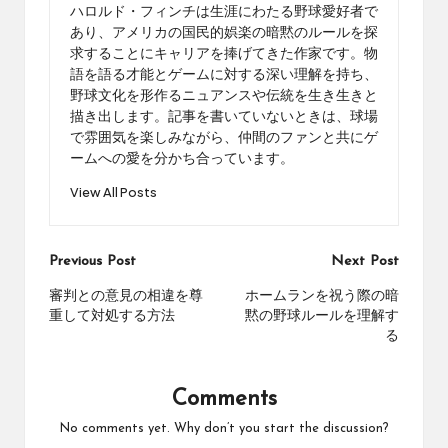
ハロルド・フィンチは生涯にわたる野球愛好者で
あり、アメリカの国民的娯楽の暗黙のルールを探
求することにキャリアを捧げてきた作家です。物
語を語る才能とゲームに対する深い理解を持ち、
野球文化を形作るニュアンスや伝統を生き生きと
描き出します。記事を書いていないときは、球場
で雰囲気を楽しみながら、仲間のファンと共にゲ
ームへの愛を分かち合っています。
View All Posts
Post
Previous Post
Next Post
navigation
審判との意見の相違を尊
ホームランを祝う際の暗
重して対処する方法
黙の野球ルールを理解す
る
Comments
No comments yet. Why don’t you start the discussion?