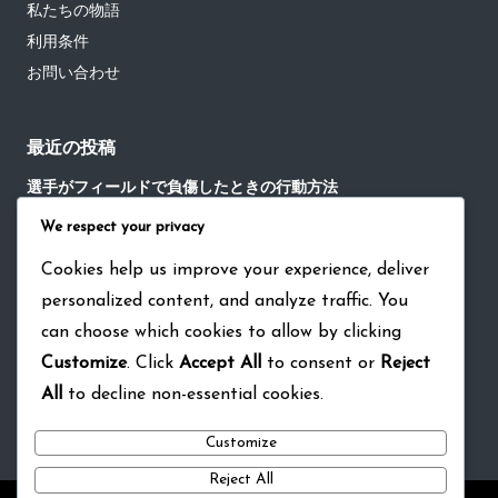
私たちの物語
利用条件
お問い合わせ
最近の投稿
選手がフィールドで負傷したときの行動方法
We respect your privacy
試合後の交流における暗黙の野球ルールの役割
野球の試合における重要な瞬間における沈黙の役割
Cookies help us improve your experience, deliver
personalized content, and analyze traffic. You
野球におけるチーム戦略討論における暗黙のルールの役割
can choose which cookies to allow by clicking
選手のスポーツマンシップ：負傷した選手を助ける、ライバル
Customize
. Click
Accept All
to consent or
Reject
を祝う、チームワーク
All
to decline non-essential cookies.
Customize
Reject All