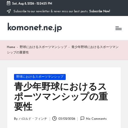
Sat, Aug 8, 2026
-
12:24:26 PM
Subscribe to our newsletter & never miss our best posts.
Subscribe Now!
Skip
to
komonet.ne.jp
content
Home
-
野球におけるスポーツマンシップ
-
青少年野球におけるスポーツマン
シップの重要性
Posted
野球におけるスポーツマンシップ
in
青少年野球におけるス
ポーツマンシップの重
要性
By
ハロルド・フィンチ
03/02/2026
No Comments
Posted
by