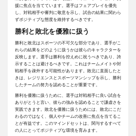
援に焦点を当てています。選手はフェアプレイを優先
し、対戦相手や審判に敬意を示し、試合の結果に関わら
ずポジティブな態度を維持するべきです。
勝利と敗北を優雅に扱う
勝利と敗北はスポーツの不可欠な部分であり、選手がこ
れらの結果をどのように扱うかは彼らのキャラクターを
反映します。選手は勝利を控えめに祝うべきであり、誇
示することは避けるべきです。これはチームメイトや対
戦相手を疎外する可能性があります。敗北に直面したと
きは、レジリエンスとスポーツマンシップを示し、勝利
したチームの努力を認めることが重要です。
勝利を優雅に扱うために、選手は対戦相手に良い試合を
ありがとうと言い、彼らの強みを認めることで謙虚さを
実践できます。敗北を優雅に扱うためには、敗北にこだ
わるのではなく、個人やチームの改善に焦点を当てるこ
とが有益です。このマインドセットは、関与するすべて
の人にとってポジティブな環境を育みます。