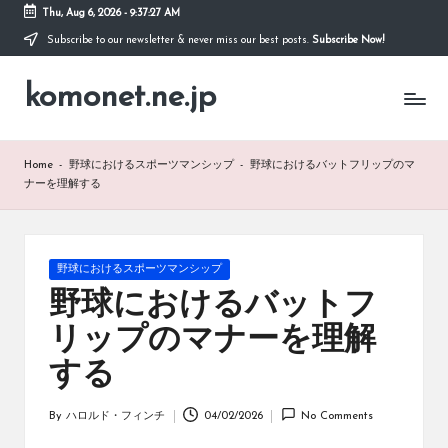
Thu, Aug 6, 2026
-
9:37:28 AM
Subscribe to our newsletter & never miss our best posts.
Subscribe Now!
Skip
to
komonet.ne.jp
content
Home
-
野球におけるスポーツマンシップ
-
野球におけるバットフリップのマ
ナーを理解する
Posted
野球におけるスポーツマンシップ
in
野球におけるバットフ
リップのマナーを理解
する
By
ハロルド・フィンチ
04/02/2026
No Comments
Posted
by