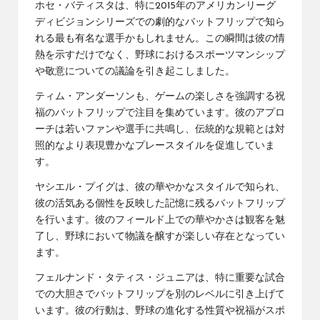
ホセ・バティスタは、特に2015年のアメリカンリーグ
ディビジョンシリーズでの劇的なバットフリップで知ら
れる最も有名な選手かもしれません。この瞬間は彼の情
熱を示すだけでなく、
野球におけるスポーツマンシップ
や敬意についての議論を引き起こしました。
ティム・アンダーソンも、ゲームの楽しさを強調する祝
福のバットフリップで注目を集めています。彼のアプロ
ーチは若いファンや選手に共鳴し、伝統的な規範とは対
照的なより表現豊かなプレースタイルを促進していま
す。
ヤシエル・プイグは、彼の華やかなスタイルで知られ、
彼の活気ある個性を反映した記憶に残るバットフリップ
を行います。彼のフィールド上での華やかさは観客を魅
了し、野球において物議を醸すが楽しい存在となってい
ます。
フェルナンド・タティス・ジュニアは、特に重要な試合
での大胆さでバットフリップを別のレベルに引き上げて
います。彼の行動は、野球の進化する性質や祝福がスポ