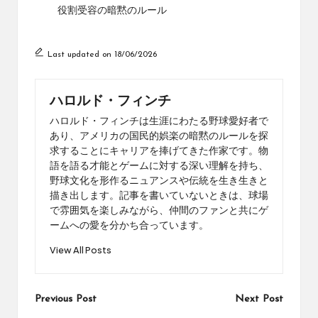
役割受容の暗黙のルール
Last updated on 18/06/2026
ハロルド・フィンチ
ハロルド・フィンチは生涯にわたる野球愛好者で
あり、アメリカの国民的娯楽の暗黙のルールを探
求することにキャリアを捧げてきた作家です。物
語を語る才能とゲームに対する深い理解を持ち、
野球文化を形作るニュアンスや伝統を生き生きと
描き出します。記事を書いていないときは、球場
で雰囲気を楽しみながら、仲間のファンと共にゲ
ームへの愛を分かち合っています。
View All Posts
Post
Previous Post
Next Post