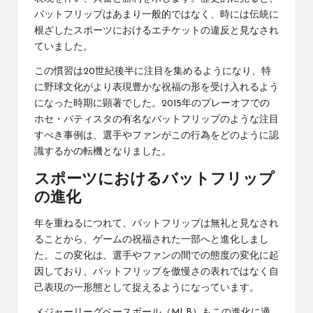
バットフリップはあまり一般的ではなく、時には伝統に
根ざしたスポーツにおけるエチケットの違反と見なされ
ていました。
この慣習は20世紀後半に注目を集めるようになり、特
に野球文化がより表現豊かな祝福の形を受け入れるよう
になった時期に顕著でした。2015年のプレーオフでの
ホセ・バティスタの有名なバットフリップのような注目
すべき事例は、選手やファンがこの行為をどのように認
識するかの転機となりました。
スポーツにおけるバットフリップ
の進化
年を重ねるにつれて、バットフリップは無礼と見なされ
ることから、ゲームの祝福された一部へと進化しまし
た。この変化は、選手やファンの間での態度の変化に起
因しており、バットフリップを傲慢さの表れではなく自
己表現の一形態として捉えるようになっています。
メジャーリーグベースボール（MLB）もこの進化に適