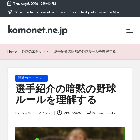
Thu, Aug 6, 2026
-
2:29:50 PM
Subscribe to our newsletter & never miss our best posts.
Subscribe Now!
Skip
to
komonet.ne.jp
content
Home
-
野球のエチケット
-
選手紹介の暗黙の野球ルールを理解する
Posted
野球のエチケット
in
選手紹介の暗黙の野球
ルールを理解する
By
ハロルド・フィンチ
21/01/2026
No Comments
Posted
by