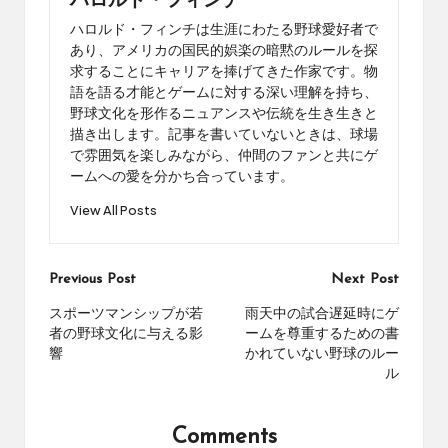
ハロルド・フィンチ
ハロルド・フィンチは生涯にわたる野球愛好者で
あり、アメリカの国民的娯楽の暗黙のルールを探
求することにキャリアを捧げてきた作家です。物
語を語る才能とゲームに対する深い理解を持ち、
野球文化を形作るニュアンスや伝統を生き生きと
描き出します。記事を書いていないときは、球場
で雰囲気を楽しみながら、仲間のファンと共にゲ
ームへの愛を分かち合っています。
View All Posts
Post
Previous Post
Next Post
navigation
スポーツマンシップが若
雨天中の試合遅延時にゲ
者の野球文化に与える影
ームを尊重するための書
響
かれていない野球のルー
ル
Comments