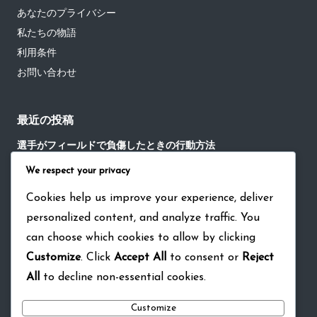
あなたのプライバシー
私たちの物語
利用条件
お問い合わせ
最近の投稿
選手がフィールドで負傷したときの行動方法
We respect your privacy
試合後の交流における暗黙の野球ルールの役割
Cookies help us improve your experience, deliver
野球の試合における重要な瞬間における沈黙の役割
personalized content, and analyze traffic. You
野球におけるチーム戦略討論における暗黙のルールの役割
can choose which cookies to allow by clicking
選手のスポーツマンシップ：負傷した選手を助ける、ライバル
Customize
. Click
Accept All
to consent or
Reject
を祝う、チームワーク
All
to decline non-essential cookies.
Customize