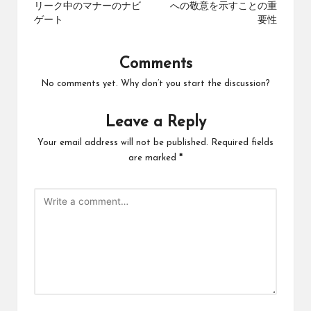
リーク中のマナーのナビ
への敬意を示すことの重
ゲート
要性
Comments
No comments yet. Why don’t you start the discussion?
Leave a Reply
Your email address will not be published.
Required fields
are marked
*