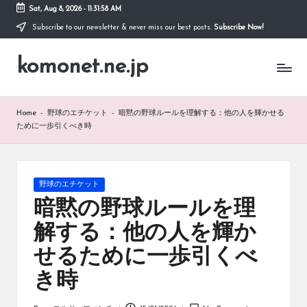
Sat, Aug 8, 2026
-
11:31:59 AM
Subscribe to our newsletter & never miss our best posts.
Subscribe Now!
Skip
to
komonet.ne.jp
content
Home
-
野球のエチケット
-
暗黙の野球ルールを理解する：他の人を輝かせる
ために一歩引くべき時
Posted
野球のエチケット
in
暗黙の野球ルールを理
解する：他の人を輝か
せるために一歩引くべ
き時