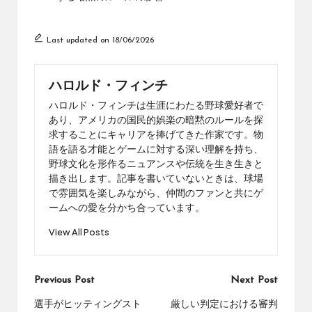
Last updated on 18/06/2026
ハロルド・フィンチ
ハロルド・フィンチは生涯にわたる野球愛好者で
あり、アメリカの国民的娯楽の暗黙のルールを探
求することにキャリアを捧げてきた作家です。物
語を語る才能とゲームに対する深い理解を持ち、
野球文化を形作るニュアンスや伝統を生き生きと
描き出します。記事を書いていないときは、球場
で雰囲気を楽しみながら、仲間のファンと共にゲ
ームへの愛を分かち合っています。
View All Posts
Post
Previous Post
Next Post
navigation
選手がヒッティングスト
厳しい判定における審判